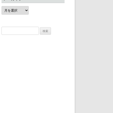
ア
ー
カ
イ
ブ
検
索: