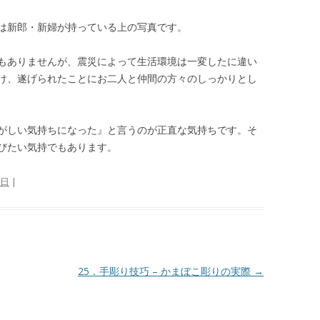
は新郎・新婦が持っている上の写真です。
もありませんが、震災によって生活環境は一変したに違い
け、遂げられたことにお二人と仲間の方々のしっかりとし
がしい気持ちになった』と言うのが正直な気持ちです。そ
びたい気持でもあります。
0日
|
25．手彫り技巧 – かまぼこ彫りの実際
→