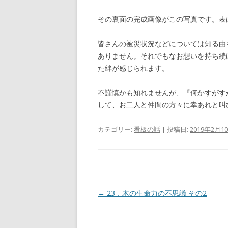
その裏面の完成画像がこの写真です。表
皆さんの被災状況などについては知る由
ありません。それでもなお想いを持ち続
た絆が感じられます。
不謹慎かも知れませんが、『何かすがす
して、お二人と仲間の方々に幸あれと叫
カテゴリー:
看板の話
| 投稿日:
2019年2月1
投
←
23．木の生命力の不思議 その2
稿
ナ