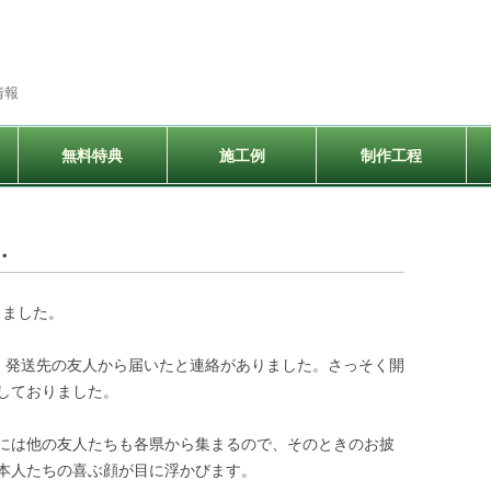
情報
コ
ン
無料特典
施工例
制作工程
テ
ン
ツ
へ
ス
キ
・
ッ
プ
きました。
日、発送先の友人から届いたと連絡がありました。さっそく開
しておりました。
には他の友人たちも各県から集まるので、そのときのお披
本人たちの喜ぶ顔が目に浮かびます。