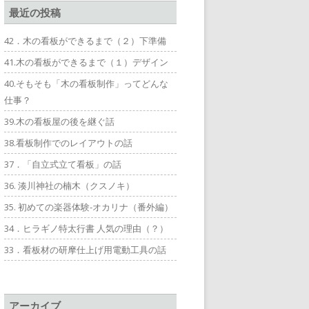
最近の投稿
42．木の看板ができるまで（２）下準備
41.木の看板ができるまで（１）デザイン
40.そもそも「木の看板制作」ってどんな
仕事？
39.木の看板屋の後を継ぐ話
38.看板制作でのレイアウトの話
37．「自立式立て看板」の話
36. 湊川神社の楠木（クスノキ）
35. 初めての楽器体験-オカリナ（番外編）
34．ヒラギノ特太行書 人気の理由（？）
33．看板材の研摩仕上げ用電動工具の話
アーカイブ