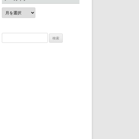
ア
ー
カ
イ
ブ
検
索: