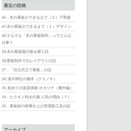
最近の投稿
42．木の看板ができるまで（２）下準備
41.木の看板ができるまで（１）デザイン
40.そもそも「木の看板制作」ってどんな
仕事？
39.木の看板屋の後を継ぐ話
38.看板制作でのレイアウトの話
37．「自立式立て看板」の話
36. 湊川神社の楠木（クスノキ）
35. 初めての楽器体験-オカリナ（番外編）
34．ヒラギノ特太行書 人気の理由（？）
33．看板材の研摩仕上げ用電動工具の話
アーカイブ