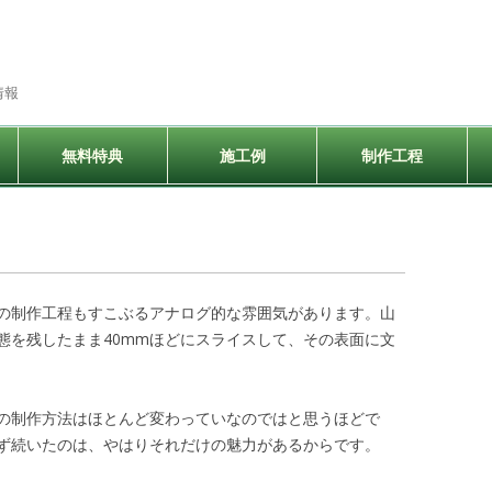
情報
コ
ン
無料特典
施工例
制作工程
テ
ン
ツ
へ
ス
キ
ッ
プ
の制作工程もすこぶるアナログ的な雰囲気があります。山
態を残したまま40mmほどにスライスして、その表面に文
の制作方法はほとんど変わっていなのではと思うほどで
ず続いたのは、やはりそれだけの魅力があるからです。