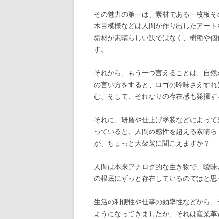
その魅力の第一は、素材である一枚板そ
木目模様などは人間が作り出したアート
垢材が素晴らしい訳ではなく、樹種や個
す。
それから、もう一つ言えることは、自然
の言い方をすると、ロゴの吟味さえすれ
む、そして、それなりの存在感も発揮す
それに、研磨や仕上げ塗装などによって
っていると、人間の感性を超える素晴ら
が、ちょっと大袈裟に聞こえますか？
人間は本来アナログ的な生き物で、曖昧
の根底にずっと存在しているのではと思
生活の利便性や仕事の効率性などから、
ようになってきましたが、それは産業革