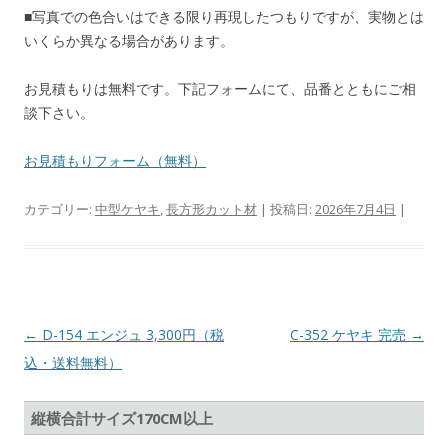
■写真での色合いはできる限り再現したつもりですが、実物とは
いくらか異なる場合があります。
お見積もりは無料です。下記フォームにて、品番とともにご相
談下さい。
お見積もりフォーム（無料）
カテゴリー:
中型ケヤキ
,
長方形カット材
| 投稿日:
2026年7月4日
|
投
←
D-154 エンジュ 3,300円（税
C-352 ケヤキ 完売
→
稿
込・送料無料）
ナ
縦横合計サイズ170CM以上
ビ
ゲ