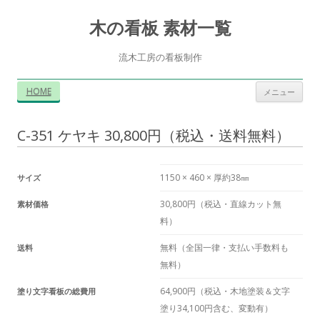
木の看板 素材一覧
流木工房の看板制作
コ
HOME
メニュー
ン
テ
ン
ツ
C-351 ケヤキ 30,800円（税込・送料無料）
へ
ス
キ
ッ
プ
1150 × 460 × 厚約38㎜
サイズ
30,800円（税込・直線カット無
素材価格
料）
無料（全国一律・支払い手数料も
送料
無料）
64,900円（税込・木地塗装＆文字
塗り文字看板の総費用
塗り34,100円含む、変動有）