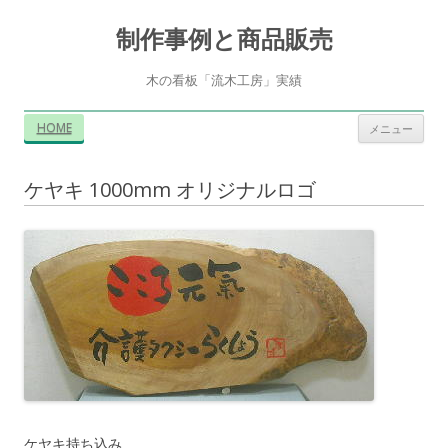
制作事例と商品販売
木の看板「流木工房」実績
コ
HOME
メニュー
ン
テ
ン
ツ
ケヤキ 1000mm オリジナルロゴ
へ
ス
キ
ッ
プ
ケヤキ持ち込み