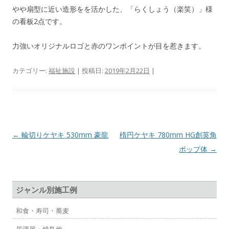
やや扇型に近い造形をを活かした、「らくしょう（楽笑）」様
の看板2点です。
力強いオリジナルロゴと赤のワンポイントが目を惹きます。
カテゴリー:
福祉施設
| 投稿日:
2019年2月22日
|
投
←
輪切りケヤキ 530mm 豪龍
楕円ケヤキ 780mm HG創英角
稿
ポップ体
→
ナ
ビ
ジャンル別施工例
ゲ
ー
和食・寿司・蕎麦
シ
居酒屋・焼鳥他