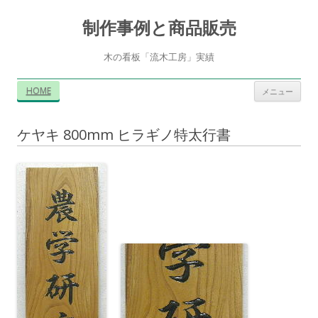
制作事例と商品販売
木の看板「流木工房」実績
コ
HOME
メニュー
ン
テ
ン
ツ
ケヤキ 800mm ヒラギノ特太行書
へ
ス
キ
ッ
プ