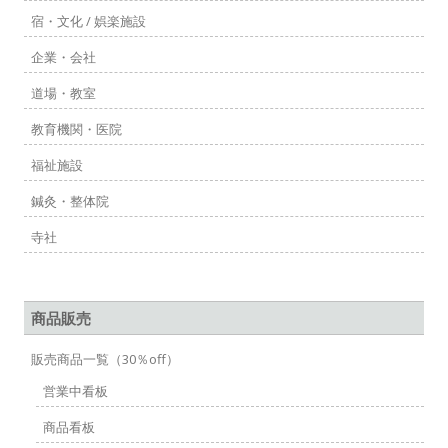
宿・文化 / 娯楽施設
企業・会社
道場・教室
教育機関・医院
福祉施設
鍼灸・整体院
寺社
商品販売
販売商品一覧（30％off）
営業中看板
商品看板