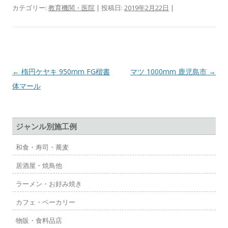
カテゴリー:
教育機関・医院
| 投稿日:
2019年2月22日
|
投
←
楕円ケヤキ 950mm FG楷書
マツ 1000mm 鹿児島市
→
稿
体マール
ナ
ビ
ジャンル別施工例
ゲ
ー
和食・寿司・蕎麦
シ
居酒屋・焼鳥他
ョ
ラーメン・お好み焼き
ン
カフェ・ベーカリー
物販・食料品店