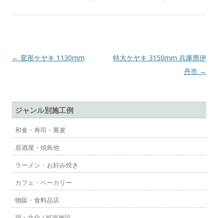
投
←
変形ケヤキ 1130mm
特大ケヤキ 3150mm 兵庫県伊
稿
丹市
→
ナ
ビ
ジャンル別施工例
ゲ
ー
和食・寿司・蕎麦
シ
居酒屋・焼鳥他
ョ
ラーメン・お好み焼き
ン
カフェ・ベーカリー
物販・食料品店
宿・文化 / 娯楽施設