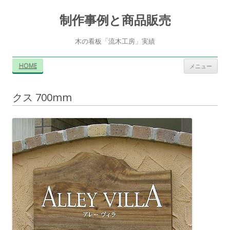
制作事例と商品販売
木の看板「流木工房」実績
コ
HOME
メニュー
ン
テ
ン
ツ
クス 700mm
へ
ス
キ
ッ
プ